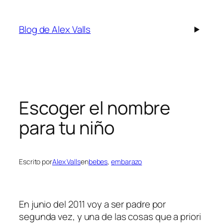
Saltar
al
Blog de Alex Valls
contenido
Escoger el nombre
para tu niño
Escrito por
Alex Valls
en
bebes
, 
embarazo
En junio del 2011 voy a ser padre por
segunda vez, y una de las cosas que a priori